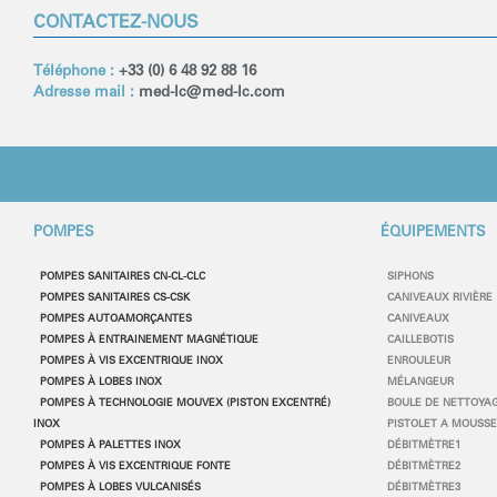
CONTACTEZ-NOUS
Téléphone :
+33 (0) 6 48 92 88 16
Adresse mail :
med-lc
@med-lc.com
POMPES
ÉQUIPEMENTS
POMPES SANITAIRES CN-CL-CLC
SIPHONS
POMPES SANITAIRES CS-CSK
CANIVEAUX RIVIÈRE
POMPES AUTOAMORÇANTES
CANIVEAUX
POMPES À ENTRAINEMENT MAGNÉTIQUE
CAILLEBOTIS
POMPES À VIS EXCENTRIQUE INOX
ENROULEUR
POMPES
À
LOBES INOX
MÉLANGEUR
POMPES
À
TECHNOLOGIE MOUVEX (PISTON EXCENTR
É
)
BOULE DE NETTOYA
INOX
PISTOLET A MOUSS
POMPES
À
PALETTES INOX
DÉBITMÈTRE1
POMPES
À
VIS EXCENTRIQUE FONTE
DÉBITMÈTRE2
POMPES
À
LOBES VULCANIS
É
S
DÉBITMÈTRE3