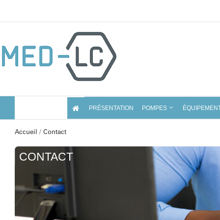
Skip
to
content
PRÉSENTATION
POMPES
ÉQUIPEMEN
Accueil
/
Contact
CONTACT