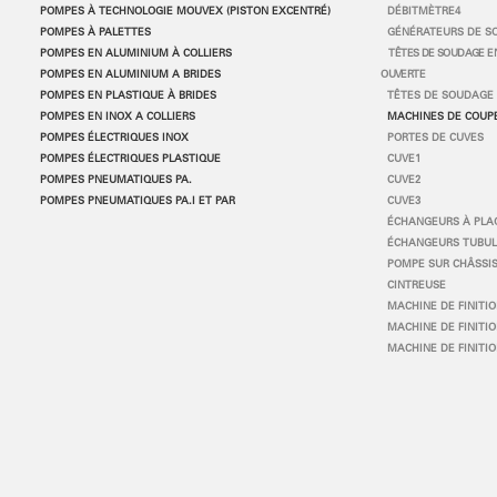
POMPES
À
TECHNOLOGIE MOUVEX (PISTON EXCENTR
É
)
DÉBITMÈTRE4
POMPES
À
PALETTES
GÉNÉRATEURS DE S
POMPES EN ALUMINIUM
À
COLLIERS
TÊTES DE SOUDAGE EN
POMPES EN ALUMINIUM A BRIDES
OUVERTE
POMPES EN PLASTIQUE
À
BRIDES
TÊTES DE SOUDAGE 
POMPES EN INOX A COLLIERS
MACHINES DE COUP
POMPES ÉLECTRIQUES INOX
PORTES DE CUVES
POMPES ÉLECTRIQUES PLASTIQUE
CUVE1
POMPES PNEUMATIQUES PA.
CUVE2
POMPES PNEUMATIQUES PA.I ET PAR
CUVE3
ÉCHANGEURS À PLA
ÉCHANGEURS TUBUL
POMPE SUR CHÂSSIS
CINTREUSE
MACHINE DE FINITIO
MACHINE DE FINITIO
MACHINE DE FINITIO