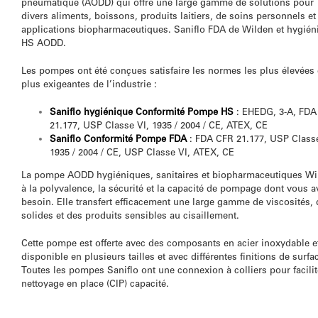
pneumatique (AODD) qui offre une large gamme de solutions pour
divers aliments, boissons, produits laitiers, de soins personnels et
applications biopharmaceutiques. Saniflo FDA de Wilden et hygién
HS AODD.
Les pompes ont été conçues satisfaire les normes les plus élevées 
plus exigeantes de l’industrie :
Saniflo hygiénique Conformité Pompe HS
: EHEDG, 3-A, FDA
21.177, USP Classe VI, 1935 / 2004 / CE, ATEX, CE
Saniflo Conformité Pompe FDA
: FDA CFR 21.177, USP Classe
1935 / 2004 / CE, USP Classe VI, ATEX, CE
La pompe AODD hygiéniques, sanitaires et biopharmaceutiques Wi
à la polyvalence, la sécurité et la capacité de pompage dont vous a
besoin. Elle transfert efficacement une large gamme de viscosités,
solides et des produits sensibles au cisaillement.
Cette pompe est offerte avec des composants en acier inoxydable et
disponible en plusieurs tailles et avec différentes finitions de surfa
Toutes les pompes Saniflo ont une connexion à colliers pour facilit
nettoyage en place (CIP) capacité.