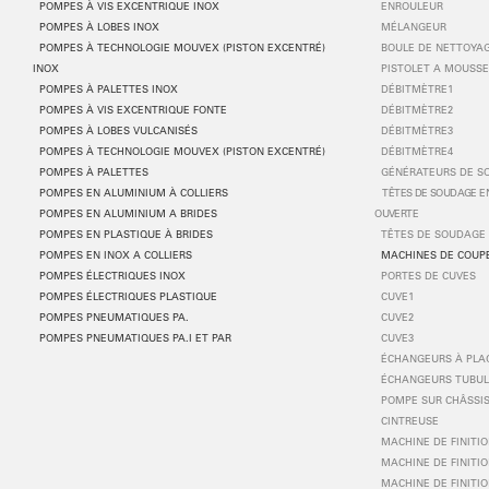
POMPES À VIS EXCENTRIQUE INOX
ENROULEUR
POMPES
À
LOBES INOX
MÉLANGEUR
POMPES
À
TECHNOLOGIE MOUVEX (PISTON EXCENTR
É
)
BOULE DE NETTOYA
INOX
PISTOLET A MOUSS
POMPES
À
PALETTES INOX
DÉBITMÈTRE1
POMPES
À
VIS EXCENTRIQUE FONTE
DÉBITMÈTRE2
POMPES
À
LOBES VULCANIS
É
S
DÉBITMÈTRE3
POMPES
À
TECHNOLOGIE MOUVEX (PISTON EXCENTR
É
)
DÉBITMÈTRE4
POMPES
À
PALETTES
GÉNÉRATEURS DE S
POMPES EN ALUMINIUM
À
COLLIERS
TÊTES DE SOUDAGE EN
POMPES EN ALUMINIUM A BRIDES
OUVERTE
POMPES EN PLASTIQUE
À
BRIDES
TÊTES DE SOUDAGE 
POMPES EN INOX A COLLIERS
MACHINES DE COUP
POMPES ÉLECTRIQUES INOX
PORTES DE CUVES
POMPES ÉLECTRIQUES PLASTIQUE
CUVE1
POMPES PNEUMATIQUES PA.
CUVE2
POMPES PNEUMATIQUES PA.I ET PAR
CUVE3
ÉCHANGEURS À PLA
ÉCHANGEURS TUBUL
POMPE SUR CHÂSSIS
CINTREUSE
MACHINE DE FINITIO
MACHINE DE FINITIO
MACHINE DE FINITIO