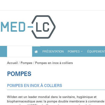
Skip
to
content
PRÉSENTATION
POMPES
ÉQUIPEMEN
Accueil
/
Pompes
/
Pompes en inox à colliers
POMPES
POMPES EN INOX À COLLIERS
Wilden est un leader mondial dans le sanitaire, hygiénique et
biopharmaceutique avec la pompe double membrane à commande