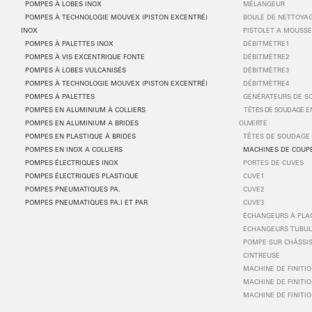
POMPES
À
LOBES INOX
MÉLANGEUR
POMPES
À
TECHNOLOGIE MOUVEX (PISTON EXCENTR
É
)
BOULE DE NETTOYA
INOX
PISTOLET A MOUSS
POMPES
À
PALETTES INOX
DÉBITMÈTRE1
POMPES
À
VIS EXCENTRIQUE FONTE
DÉBITMÈTRE2
POMPES
À
LOBES VULCANIS
É
S
DÉBITMÈTRE3
POMPES
À
TECHNOLOGIE MOUVEX (PISTON EXCENTR
É
)
DÉBITMÈTRE4
POMPES
À
PALETTES
GÉNÉRATEURS DE S
POMPES EN ALUMINIUM
À
COLLIERS
TÊTES DE SOUDAGE EN
POMPES EN ALUMINIUM A BRIDES
OUVERTE
POMPES EN PLASTIQUE
À
BRIDES
TÊTES DE SOUDAGE 
POMPES EN INOX A COLLIERS
MACHINES DE COUP
POMPES ÉLECTRIQUES INOX
PORTES DE CUVES
POMPES ÉLECTRIQUES PLASTIQUE
CUVE1
POMPES PNEUMATIQUES PA.
CUVE2
POMPES PNEUMATIQUES PA.I ET PAR
CUVE3
ÉCHANGEURS À PLA
ÉCHANGEURS TUBUL
POMPE SUR CHÂSSIS
CINTREUSE
MACHINE DE FINITIO
MACHINE DE FINITIO
MACHINE DE FINITIO