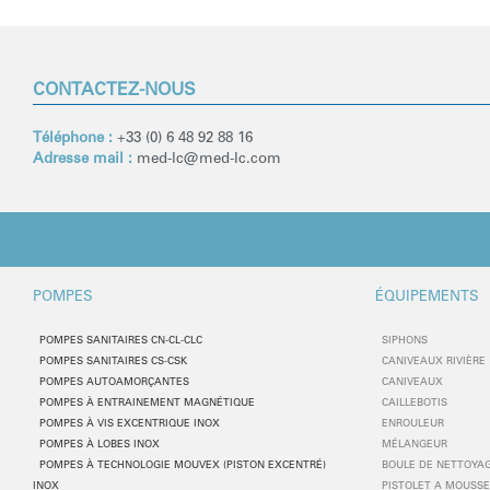
CONTACTEZ-NOUS
Téléphone :
+33 (0) 6 48 92 88 16
Adresse mail :
med-lc
@med-lc.com
POMPES
ÉQUIPEMENTS
POMPES SANITAIRES CN-CL-CLC
SIPHONS
POMPES SANITAIRES CS-CSK
CANIVEAUX RIVIÈRE
POMPES AUTOAMORÇANTES
CANIVEAUX
POMPES À ENTRAINEMENT MAGNÉTIQUE
CAILLEBOTIS
POMPES À VIS EXCENTRIQUE INOX
ENROULEUR
POMPES
À
LOBES INOX
MÉLANGEUR
POMPES
À
TECHNOLOGIE MOUVEX (PISTON EXCENTR
É
)
BOULE DE NETTOYA
INOX
PISTOLET A MOUSS