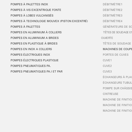
POMPES
À
PALETTES INOX
DÉBITMÈTRE1
POMPES
À
VIS EXCENTRIQUE FONTE
DÉBITMÈTRE2
POMPES
À
LOBES VULCANIS
É
S
DÉBITMÈTRE3
POMPES
À
TECHNOLOGIE MOUVEX (PISTON EXCENTR
É
)
DÉBITMÈTRE4
POMPES
À
PALETTES
GÉNÉRATEURS DE S
POMPES EN ALUMINIUM
À
COLLIERS
TÊTES DE SOUDAGE EN
POMPES EN ALUMINIUM A BRIDES
OUVERTE
POMPES EN PLASTIQUE
À
BRIDES
TÊTES DE SOUDAGE 
POMPES EN INOX A COLLIERS
MACHINES DE COUP
POMPES ÉLECTRIQUES INOX
PORTES DE CUVES
POMPES ÉLECTRIQUES PLASTIQUE
CUVE1
POMPES PNEUMATIQUES PA.
CUVE2
POMPES PNEUMATIQUES PA.I ET PAR
CUVE3
ÉCHANGEURS À PLA
ÉCHANGEURS TUBUL
POMPE SUR CHÂSSIS
CINTREUSE
MACHINE DE FINITIO
MACHINE DE FINITIO
MACHINE DE FINITIO