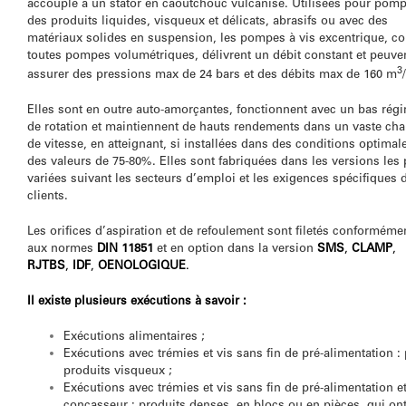
accouplé à un stator en caoutchouc vulcanisé. Utilisées pour pom
des produits liquides, visqueux et délicats, abrasifs ou avec des
matériaux solides en suspension, les pompes à vis excentrique, 
toutes pompes volumétriques, délivrent un débit constant et peuve
3
assurer des pressions max de 24 bars et des débits max de 160 m
Elles sont en outre auto-amorçantes, fonctionnent avec un bas rég
de rotation et maintiennent de hauts rendements dans un vaste ch
de vitesse, en atteignant, si installées dans des conditions optimal
des valeurs de 75-80%. Elles sont fabriquées dans les versions les 
variées suivant les secteurs d’emploi et les exigences spécifiques 
clients.
Les orifices d’aspiration et de refoulement sont filetés conforméme
aux normes
DIN 11851
et en option dans la version
SMS
,
CLAMP
,
RJTBS
,
IDF
,
OENOLOGIQUE
.
Il existe plusieurs exécutions à savoir :
Exécutions alimentaires ;
Exécutions avec trémies et vis sans fin de pré-alimentation :
produits visqueux ;
Exécutions avec trémies et vis sans fin de pré-alimentation e
concasseur : produits denses, en blocs ou en pièces, qui ont