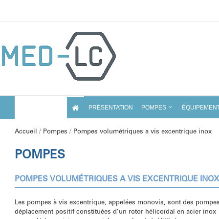
Skip
to
content
PRÉSENTATION
POMPES
ÉQUIPEMEN
Accueil
/
Pompes
/
Pompes volumétriques a vis excentrique inox
POMPES
POMPES VOLUMÉTRIQUES
A VIS EXCENTRIQUE INO
Les pompes à vis excentrique, appelées monovis, sont des pompes
déplacement positif constituées d’un rotor hélicoïdal en acier inox